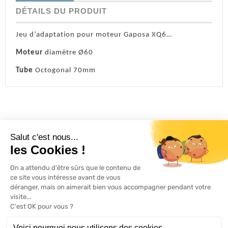
DÉTAILS DU PRODUIT
Jeu d’adaptation pour moteur Gaposa XQ6…
Moteur
diamètre Ø60
Tube
Octogonal 70mm
L'ACTU 100%
VOLET ROULANT

PRODUITS

SERVICES

INFORMATIONS
