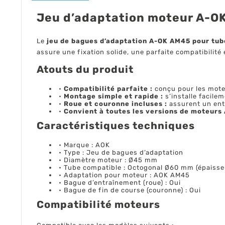
Jeu d’adaptation moteur A-O
Le
jeu de bagues d’adaptation A-OK AM45 pour tu
assure une fixation solide, une parfaite compatibilit
Atouts du produit
•
Compatibilité parfaite :
conçu pour les mot
•
Montage simple et rapide :
s’installe facile
•
Roue et couronne incluses :
assurent un ent
•
Convient à toutes les versions de moteurs
Caractéristiques techniques
• Marque : AOK
• Type : Jeu de bagues d’adaptation
• Diamètre moteur : Ø45 mm
• Tube compatible : Octogonal Ø60 mm (épaisse
• Adaptation pour moteur : AOK AM45
• Bague d’entraînement (roue) : Oui
• Bague de fin de course (couronne) : Oui
Compatibilité moteurs