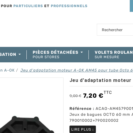
T POUR
PARTICULIERS
ET
PROFESSIONNELS
PIÈCES DÉTACHÉES
VOLETS ROULA
SATION
POUR STORES
SUR MESURE
on A-OK
Jeu d'adaptation moteur A-OK AM45 pour tube Octo 
Jeu d'adaptation moteur
TTC
7,20 €
9,00 €
Référence :
ACAO-AM4579001
Jeux de bagues OCTO 60 mm
790010002+790020002
LIRE PLUS
↓