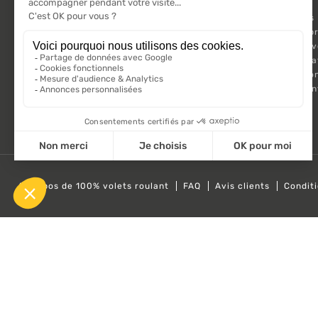
VOLET ROULANT
Promotions
Suivez-nous sur les réseaux sociaux.
Nouveaux pr
Meilleures 
Kit Motorisa
Motorisatio
Volet roula
A propos de 100% volets roulant
FAQ
Avis clients
Condit