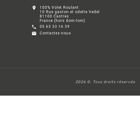

100% Volet Roulant
10 Rue gaston et odette Vedel
81100 Castres
France (hors dom-tom)

05 63 33 16 39

Contactez-nous
2026 ©, Tous droits réservés