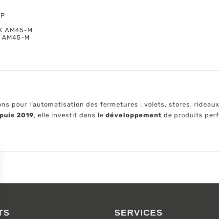
QP
OK AM45-M
K AM45-M
 pour l’automatisation des fermetures : volets, stores, rideaux 
puis 2019
, elle investit dans le
développement
de produits per
TS
SERVICES