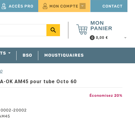
ACCÈS PRO
MON COMPTE
CONTACT

MON
PANIER

0,00 €
0
NTS
BSO
MOUSTIQUAIRES
60
 A-OK AM45 pour tube Octo 60
Économisez 20%
0002-20002
 AM45