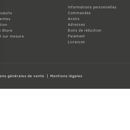
Informations personnelles
oduits
Commandes
ventes
Avoirs
tion
Adresses
n Store
Bons de réduction
nt sur mesure
Paiement
Livraison
ions générales de vente
Mentions légales