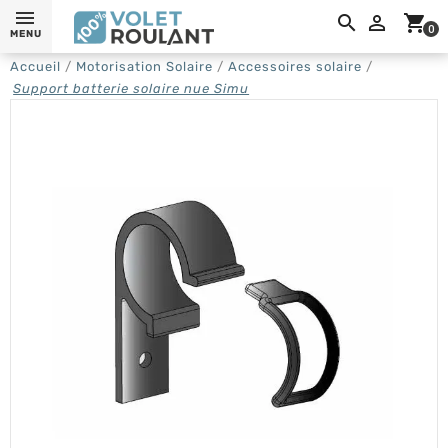
0,

shopping_cart
0
MENU
Accueil
Motorisation Solaire
Accessoires solaire
Support batterie solaire nue Simu