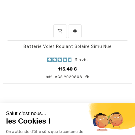
shopping_cart
visibility
AJOUTER AU PANIER
APERÇU RAPIDE
Batterie Volet Roulant Solaire Simu Nue
3
avis
113,40 €
Prix
ACSi9020808_fb
Réf
:
L'ACTU 100%
VOLET ROULANT

PRODUITS
