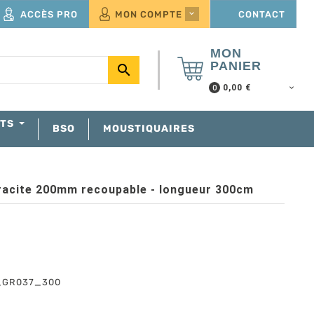
ACCÈS PRO
MON COMPTE
CONTACT

MON
PANIER

0,00 €
0
NTS
BSO
MOUSTIQUAIRES
racite 200mm recoupable - longueur 300cm
_GR037_300