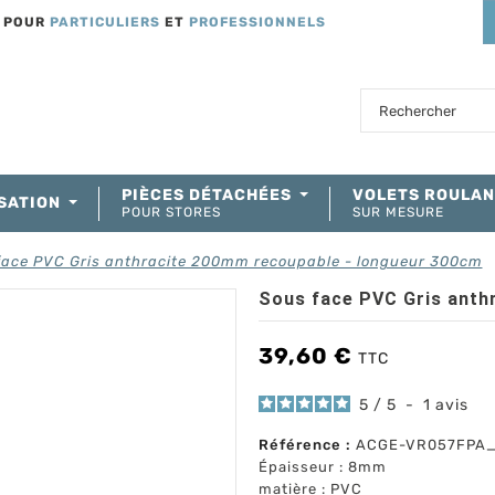
T POUR
PARTICULIERS
ET
PROFESSIONNELS
PIÈCES DÉTACHÉES
VOLETS ROULA
SATION
POUR STORES
SUR MESURE
face PVC Gris anthracite 200mm recoupable - longueur 300cm
Sous face PVC Gris anth
39,60 €
TTC
5
/
5
-
1
avis
Référence :
ACGE-VR057FPA
Épaisseur : 8mm
matière : PVC