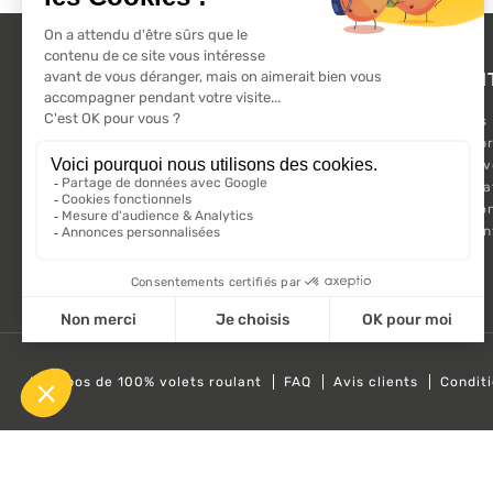
L'ACTU 100%
PRODUI
VOLET ROULANT
Promotions
Suivez-nous sur les réseaux sociaux.
Nouveaux pr
Meilleures 
Kit Motorisa
Motorisatio
Volet roula
A propos de 100% volets roulant
FAQ
Avis clients
Condit