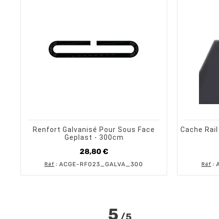
shopping_cart
visibility
AJOUTER AU PANIER
APERÇU RAPIDE
Renfort Galvanisé Pour Sous Face
Cache Rail
Geplast - 300cm
28,80 €
Prix
ACGE-RF023_GALVA_300
Réf
:
Réf
:
5
/
5