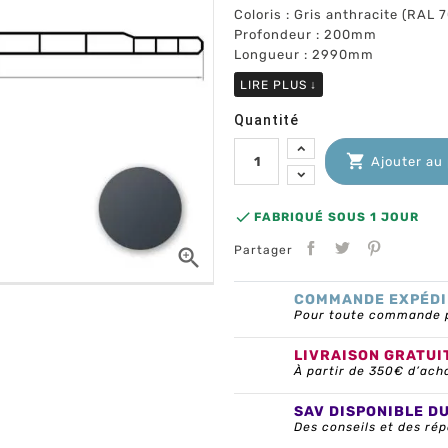
Coloris : Gris anthracite (RAL 
Profondeur : 200mm
Longueur : 2990mm
LIRE PLUS
↓
Quantité

Ajouter au

FABRIQUÉ SOUS 1 JOUR
Partager

COMMANDE EXPÉDI
Pour toute commande pa
LIVRAISON GRATUI
À partir de 350€ d’ach
SAV DISPONIBLE D
Des conseils et des rép