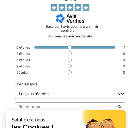
Basé sur
1
avis soumis à un
contrôle
Voir tous les avis sur ce site
5
étoiles
1
4
étoiles
0
3
étoiles
0
2
étoiles
0
1
étoile
0
Trier les avis