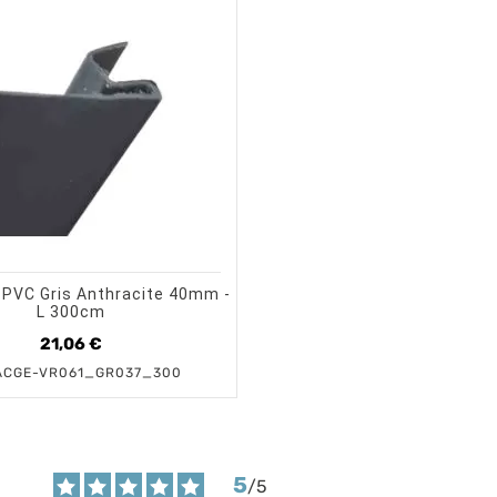
shopping_cart
visibility
AJOUTER AU PANIER
APERÇU RAPIDE
 PVC Gris Anthracite 40mm -
L 300cm
21,06 €
Prix
ACGE-VR061_GR037_300
5
/
5