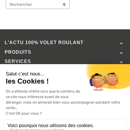
L'ACTU 100%
VOLET ROULANT

PRODUITS

SERVICES

INFORMATIONS

A propos de 100% volets roulant
FAQ
Avis clients
Conditions générales de vente
Mentions légales
2026 ©, Tous droits réservés