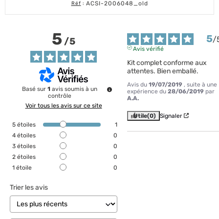
ACSI-2006048_old
Réf
:
5
5
/
/
5
Avis vérifié
Kit complet conforme aux 
attentes. Bien emballé.
Avis du
19/07/2019
, suite à une
Basé sur
1
avis soumis à un
expérience du
28/06/2019
par
contrôle
A.A.
Voir tous les avis sur ce site
Utile
(0)
Signaler
5
étoiles
1
4
étoiles
0
3
étoiles
0
2
étoiles
0
1
étoile
0
Trier les avis