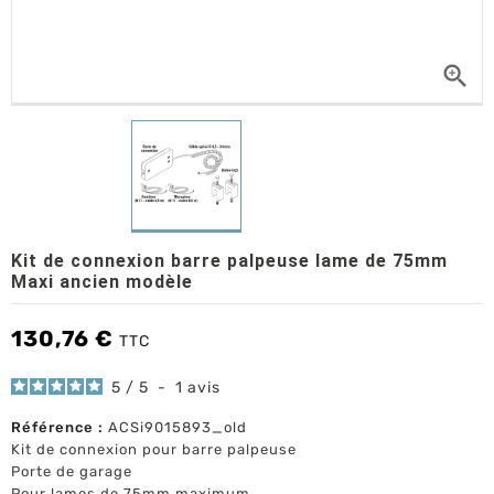

Kit de connexion barre palpeuse lame de 75mm
Maxi ancien modèle
130,76 €
TTC
5
/
5
-
1
avis
Référence :
ACSi9015893_old
Kit de connexion pour barre palpeuse
Porte de garage
Pour lames de 75mm maximum