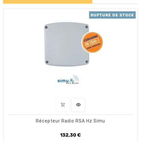
RUPTURE DE STOCK
OUT OF STOCK
shopping_cart
visibility
APERÇU RAPIDE
Récepteur Radio RSA Hz Simu
132,30 €
Prix