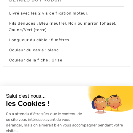
Livré avec les 2 vis de fixation moteur.
Fils dénudés : Bleu (neutre), Noir ou marron (phase),
Jaune/Vert (terre)
Longueur du câble : 5 mètres
Couleur du cable : blanc
Couleur de la fiche : Grise
L'ACTU 100%
VOLET ROULANT

PRODUITS

SERVICES

INFORMATIONS
